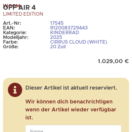
WOOM
OFF AIR 4
LIMITED EDITION
Art.-Nr:
17545
EAN:
9120083729443
Kategorie:
KINDERRAD
Modelljahr:
2025
Farbe:
CIRRUS CLOUD (WHITE)
Größe:
20 Zoll
1.029,00
€
Dieser Artikel ist aktuell reserviert.
Wir können dich benachrichtigen
wenn der Artikel wieder verfügbar
ist.